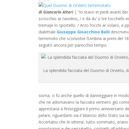
di Giancarlo Alteri
| “Io stavo in piedi avanti 
scrocchio ar tavolino, / e dà du’ o tre tocchetti e
tremaje lo sportello. / Arzo l’occhi ar solaro, e p
dialettale
Giuseppe Gioacchino Belli
descrivev
terremoto che sconvolse l’Umbria ai primi del 1
seguitò ancora per parecchio tempo.
La splendida facciata del Duomo di Orvieto, da
sisma, ci fu anche quello di danneggiare in mod
che ne adornavano la facciata vennero giù come 
apprestava a festeggiare il primo anniversario de
pelare, riguardanti sia il bilancio dello Stato sia 
Accertatisi che le vittime, tutto sommato, erano
popolazioni e dei senzatetto, costretti all’addia