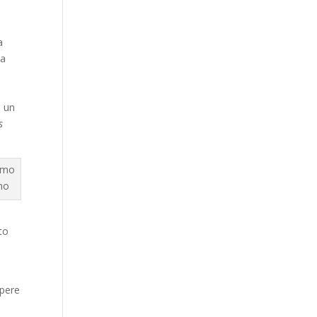
a
la
e un
s
omo
to
opere