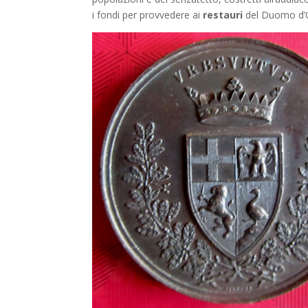
i fondi per provvedere ai
restauri
del Duomo d’O