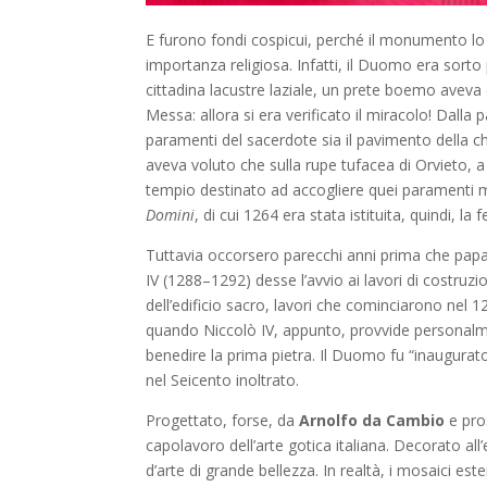
E furono fondi cospicui, perché il monumento lo 
importanza religiosa. Infatti, il Duomo era sorto p
cittadina lacustre laziale, un prete boemo aveva
Messa: allora si era verificato il miracolo! Dall
paramenti del sacerdote sia il pavimento della c
aveva voluto che sulla rupe tufacea di Orvieto, 
tempio destinato ad accogliere quei paramenti m
Domini
, di cui 1264 era stata istituita, quindi, la
Tuttavia occorsero parecchi anni prima che pap
IV (1288–1292) desse l’avvio ai lavori di costruzi
dell’edificio sacro, lavori che cominciarono nel 1
quando Niccolò IV, appunto, provvide personal
benedire la prima pietra. Il Duomo fu “inaugura
nel Seicento inoltrato.
Progettato, forse, da
Arnolfo da Cambio
e pro
capolavoro dell’arte gotica italiana. Decorato all
d’arte di grande bellezza. In realtà, i mosaici est