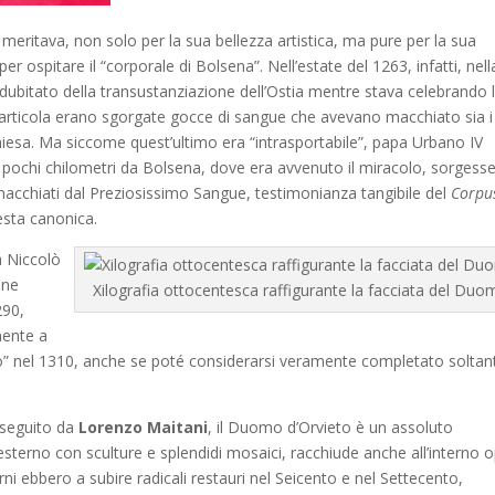
meritava, non solo per la sua bellezza artistica, ma pure per la sua
er ospitare il “corporale di Bolsena”. Nell’estate del 1263, infatti, nell
 dubitato della transustanziazione dell’Ostia mentre stava celebrando 
a particola erano sgorgate gocce di sangue che avevano macchiato sia i
hiesa. Ma siccome quest’ultimo era “intrasportabile”, papa Urbano IV
a pochi chilometri da Bolsena, dove era avvenuto il miracolo, sorgess
acchiati dal Preziosissimo Sangue, testimonianza tangibile del
Corpu
 festa canonica.
a Niccolò
one
Xilografia ottocentesca raffigurante la facciata del Du
290,
mente a
to” nel 1310, anche se poté considerarsi veramente completato soltan
seguito da
Lorenzo Maitani
, il Duomo d’Orvieto è un assoluto
’esterno con sculture e splendidi mosaici, racchiude anche all’interno 
erni ebbero a subire radicali restauri nel Seicento e nel Settecento,