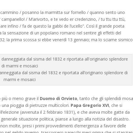
der cammino / posanno la marmitta sur fornello / quanno sento uno
r campanello! / M’arivorto, e te vedo er credenzino, / tu ttu ttu ttù,
pare infino / fa de questo la gabbi de l’ucello”. Così il grande poeta
a la sensazione di un popolano romano nel sentire gli effetti del
832: la prima scossa si ebbe venerdì 13 gennaio; ma lo sciame sismico
nneggiata dal sisma del 1832 e riportata all’originario splendore di
marmi e mosaici
o più o meno grave il
Duomo di Orvieto
, tanto che gli splendidi mosa
una pioggia di pietruzze multicolori.
Papa Gregorio XVI
, che si
ll’elezione (avvenuta il 2 febbraio 1831), e che aveva molte gatte da
la generale situazione politica, pianse a lungo alla notizia del disastro.
 non molte, presi i primi provvedimenti d’emergenza a favore delle
ccio nel gelido inverno, trascorsero parecchi mesi prima che si stanzia